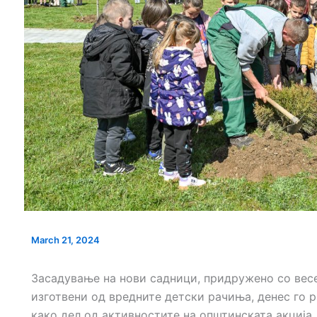
НОВ ПАРКИНГ ПРОСТОР ВО
СЕ АСФАЛТИРА У
ЦЕНТАРОТ НА ГРАДОТ
„КОЗАРА“
Т УШТЕ ДВЕ
АВСТВEНИОТ
М
March 21, 2024
Засадување на нови садници, придружено со вес
изготвени од вредните детски рачиња, денес го р
како дел од активностите на општинската акција 