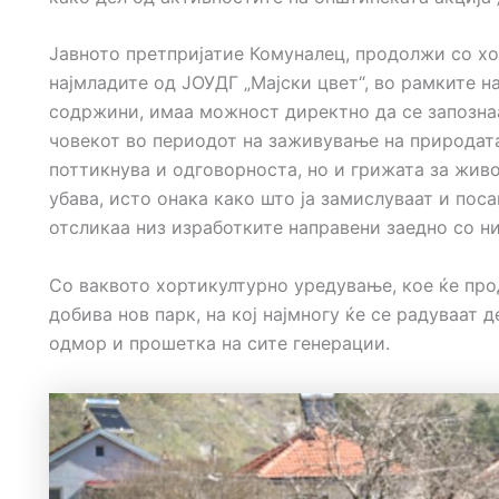
Јавното претпријатие Комуналец, продолжи со хо
најмладите од ЈОУДГ „Мајски цвет“, во рамките н
содржини, имаа можност директно да се запознаа
човекот во периодот на заживување на природата.
поттикнува и одговорноста, но и грижата за живо
убава, исто онака како што ја замислуваат и поса
отсликаа низ изработките направени заедно со н
Со ваквото хортикултурно уредување, кое ќе про
добива нов парк, на кој најмногу ќе се радуваат 
одмор и прошетка на сите генерации.