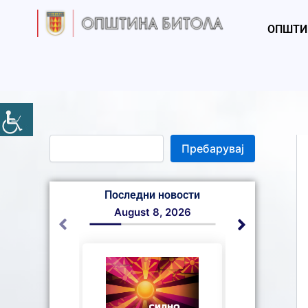
S
Skip
e
to
ОПШТИ
a
content
r
c
h
Пребарувај
Последни новости
August 8, 2026
August 7