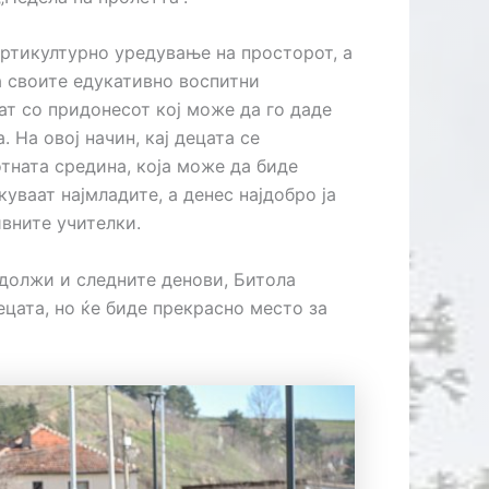
ртикултурно уредување на просторот, а
а своите едукативно воспитни
т со придонесот кој може да го даде
 На овој начин, кај децата се
тната средина, која може да биде
куваат најмладите, а денес најдобро ја
ивните учителки.
должи и следните денови, Битола
децата, но ќе биде прекрасно место за