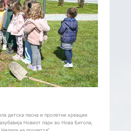
ЛИЦАТА
ела детска песна и пролетни креации
азубавија Новиот парк во Нова Битола,
„Недела на пролетта“.