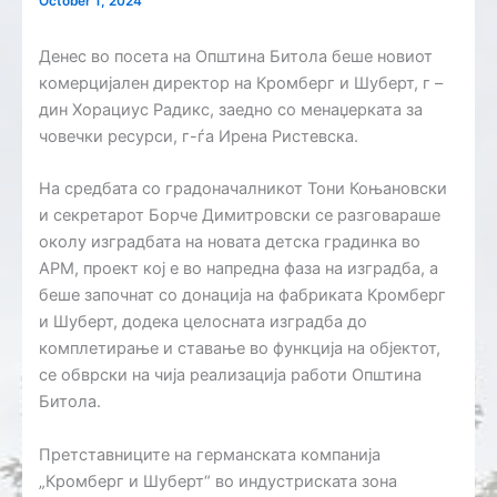
October 1, 2024
Денес во посета на Општина Битола беше новиот
комерцијален директор на Кромберг и Шуберт, г –
дин Хорациус Радикс, заедно со менаџерката за
човечки ресурси, г-ѓа Ирена Ристевска.
На средбата со градоначалникот Тони Коњановски
и секретарот Борче Димитровски се разговараше
околу изградбата на новата детска градинка во
АРМ, проект кој е во напредна фаза на изградба, а
беше започнат со донација на фабриката Кромберг
и Шуберт, додека целосната изградба до
комплетирање и ставање во функција на објектот,
се обврски на чија реализација работи Општина
Битола.
Претставниците на германската компанија
„Кромберг и Шуберт“ во индустриската зона