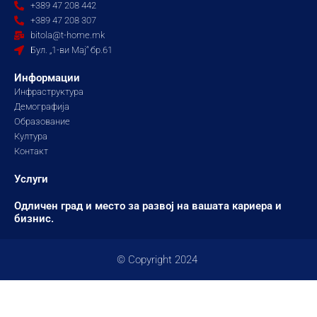
b
a
u
+389 47 208 442
o
g
b
+389 47 208 307
o
r
e
bitola@t-home.mk
k
a
Бул. „1-ви Мај“ бр.61
m
Информации
Инфраструктура
Демографија
Образование
Култура
Контакт
Услуги
Одличен град и место за развој на вашата кариера и
бизнис.
© Copyright 2024