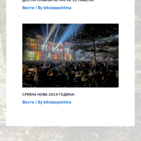
ДОСТИГНУВАЊА ВЕЧНО ЌЕ СЕ ПАМЕТАТ
Вести
/ By
bitolaopshtina
СРЕЌНА НОВА 2024 ГОДИНА!
Вести
/ By
bitolaopshtina