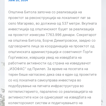
June 20, 2024
Општина Битола започна со реализација на
проектот за реконструкција на локалниот пат за
село Магарево, во должина од 537 метри. Вкупната
инвестиција од општинскиот буџет за реализација
на проектот изнесува 7.763.996 денари. Секретарот
на општина Битола, Борче Димитровски, заедно со
одговорните лица за координација на проектот од
општинската администрација и советникот Ѓорѓи
Ѓорѓиевски, извршија увид на изведбата на
работните активности од страна на изведувачот
„ИЗОФАС“ од Прилеп. За време на посетата на
терен беше нагласено дека ова е еден од проектите
со кој локалната самоуправа инвестира во
подобрување на патната инфраструктура во
потпелистерието, паралелно со реализацијата на
активностите кои се однесуваат на изведбата на
колекторскиот систем и подигнувањето на