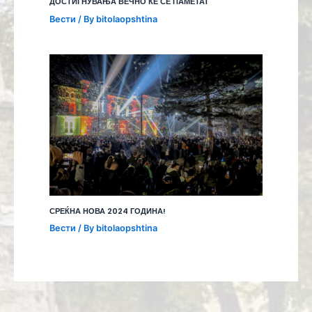
ДОСТИГНУВАЊА ВЕЧНО ЌЕ СЕ ПАМЕТАТ
Вести
/ By
bitolaopshtina
СРЕЌНА НОВА 2024 ГОДИНА!
Вести
/ By
bitolaopshtina