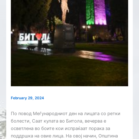
February 29, 2024
По повод Меѓународниот ден на лицата со ретки
болести, Саат кулата во Битола, вечерва е
осветлена во боите кои испраќаат порака за
поддршка на овие лица. На овој начин, Општина