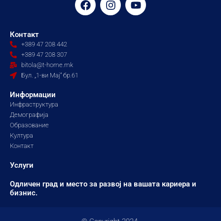
a
n
o
c
s
u
e
t
t
Контакт
b
a
u
+389 47 208 442
o
g
b
+389 47 208 307
o
r
e
bitola@t-home.mk
k
a
Бул. „1-ви Мај“ бр.61
m
Информации
Инфраструктура
Демографија
Образование
Култура
Контакт
Услуги
Одличен град и место за развој на вашата кариера и
бизнис.