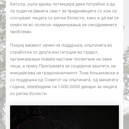
Битола, уште еднаш потенцира дека потребно е да
се подигне јавната свест за предизвиците со кои се
соочуваат лицата со ретки болести, како и да им се
помогне во полесно надминување на секојдневните
проблеми.
Покрај ваквиот начин на поддршка, општината во
соработка со други институции во градот,
организираше повеќе настани посветени на овие
лица, а преку Програмата за социјална заштита, на
иницијатива на градоначалникот Тони Коњановски и
со поддршка од Советот на општината, од минатата
година, обезбедени се 1.000.0000 денари за лицата
со ретки болести.