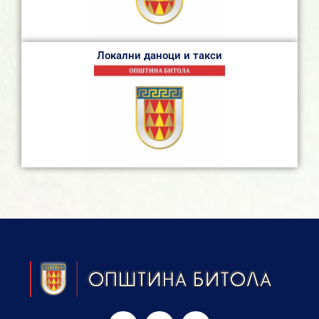
Локални даноци и такси
F
I
Y