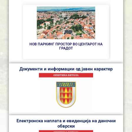
НОВ ПАРКИНГ ПРОСТОР ВО ЦЕНТАРОТ НА
СЕ 
ГРАДОТ
Документи и информации од јавен карактер
Електронска наплата и евиденција на даночни
обврски