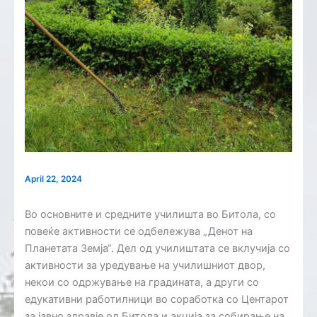
April 22, 2024
Во основните и средните училишта во Битола, со
повеќе активности се одбележува „Денот на
Планетата Земја“. Дел од училиштата се вклучија со
активности за уредување на училишниот двор,
некои со одржување на градината, а други со
едукативни работилници во соработка со Центарот
за јавно здравје од Битола и акција за собирање на