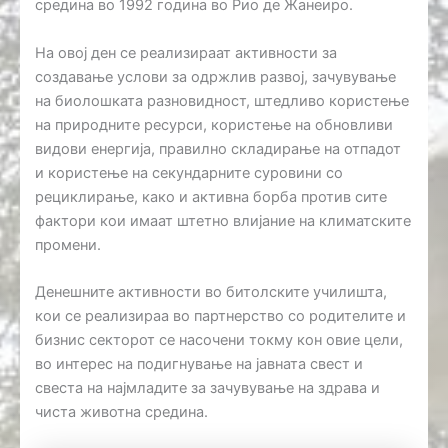
средина во 1992 година во Рио дe Жанеиро.
На овој ден се реализираат активности за
создавање услови за одржлив развој, зачувување
на биолошката разновидност, штедливо користење
на природните ресурси, користење на обновливи
видови енергија, правилно складирање на отпадот
и користење на секундарните суровини со
рециклирање, како и активна борба против сите
фактори кои имаат штетно влијание на климатските
промени.
Денешните активности во битолските училишта,
кои се реализираа во партнерство со родителите и
бизнис секторот се насочени токму кон овие цели,
во интерес на подигнување на јавната свест и
свеста на најмладите за зачувување на здрава и
чиста животна средина.