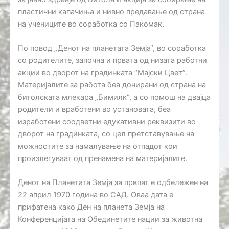
пластични капачиња и нивно предавање од страна
на учениците во соработка со Пакомак.
По повод „Денот на планетата Земја“, во соработка
со родителите, започна и првата од низата работни
акции во дворот на градинката “Мајски Цвет”.
Материјалите за работа беа донирани од страна на
битолската млекара „Бимилк“, а со помош на двајца
родители и вработени во установата, беа
изработени соодветни едукативни реквизити во
дворот на градинката, со цел претставување на
можностите за намалување на отпадот кои
произлегуваат од пренамена на материјалите.
Денот на Планетата Земја за првпат е одбележен на
22 април 1970 година во САД. Оваа дата е
прифатена како Ден на планета Земја на
Конференцијата на Обединетите нации за животна