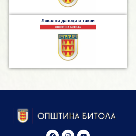
Локални даноци и такси
F
I
Y