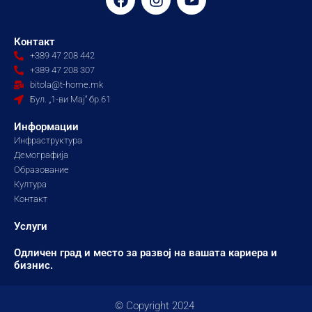
a
n
o
c
s
u
e
t
t
Контакт
b
a
u
+389 47 208 442
o
g
b
+389 47 208 307
o
r
e
bitola@t-home.mk
k
a
Бул. „1-ви Мај“ бр.61
m
Информации
Инфраструктура
Демографија
Образование
Култура
Контакт
Услуги
Одличен град и место за развој на вашата кариера и
бизнис.
© Copyright 2024