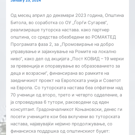
January 25, 2024
Од месец април до декември 2023 година, Општина
Битола, во соработка со ОУ „Ѓорѓи Сугарев“,
реализираше туторска настава. како партнер
општина, со средства обезбедени во РОМАКТЕД
Програмата фаза 2, за „Промовирање на добро
управување и зајакнување на Ромите на локално
ниво“, како дел од акцијата „Пост КОВИД – 19 мерки
за превенција и опоравување во образованието за
деца и возрасни“, финансирана во рамките на
заедничкиот проект на Европската унија и Советот
на Европа. Со туторската настава беа опфатени над
70 ученици од второ, трето и четврто одделение, а
ја спроведуваа 6 тутори, раководени од еден
консултант. Градоначалникот Коњановски, денес ги
посети учениците кои беа вклучени во туторската
настава, најавувајќи нејзино продолжување, со
финансиска поддршка од општинскиот буџет: