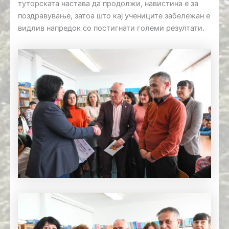
туторската настава да продолжи, навистина е за
поздравување, затоа што кај учениците забележан е
видлив напредок со постигнати големи резултати.