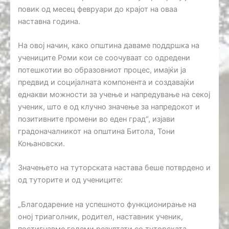
повик од месец февруари до крајот на оваа
наставна година.
На овој начин, како општина даваме поддршка на
учениците Роми кои се соочуваат со одредени
потешкотии во образовниот процес, имајќи ја
предвид и социјалната компонента и создавајќи
еднакви можности за учење и напредување на секој
ученик, што е од клучно значење за напредокот и
позитивните промени во еден град“, изјави
градоначалникот на општина Битола, Тони
Коњановски.
Значењето на туторската настава беше потврдено и
од туторите и од учениците:
„Благодарение на успешното функционирање на
оној триаголник, родител, наставник ученик,
постигнавме големи резултати со туторската