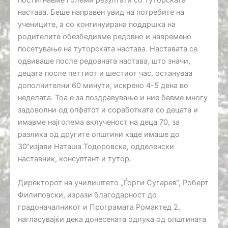
настава. Беше направен увид на потребите на
учениците, а со континуирана поддршка на
родителите обезбедивме редовно и навремено
посетување на туторската настава. Наставата се
одвиваше после редовната настава, што значи,
децата после петтиот и шестиот час, остануваа
дополнителни 60 минути, искрено 4-5 дена во
неделата. Тоа е за поздравување и ние бевме многу
задоволни од опфатот и соработката со децата и
имавме најголема вклученост на деца 70, за
разлика од другите општини каде имаше до
30“изјави Наташа Тодоровска, одделенски
наставник, консултант и тутор.
Директорот на училиштето „Ѓорги Сугарев“, Роберт
Филиповски, изрази благодарност до
градоначалникот и Програмата Ромактед 2,
нагласувајќи дека донесената одлука од општината