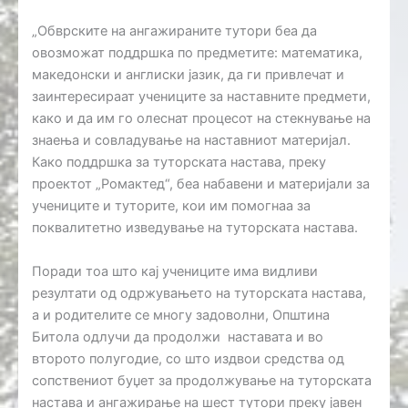
„Обврските на ангажираните тутори беа да
овозможат поддршка по предметите: математика,
македонски и англиски јазик, да ги привлечат и
заинтересираат учениците за наставните предмети,
како и да им го олеснат процесот на стекнување на
знаења и совладување на наставниот материјал.
Како поддршка за туторската настава, преку
проектот „Ромактед“, беа набавени и материјали за
учениците и туторите, кои им помогнаа за
поквалитетно изведување на туторската настава.
Поради тоа што кај учениците има видливи
резултати од одржувањето на туторската настава,
а и родителите се многу задоволни, Општина
Битола одлучи да продолжи наставата и во
второто полугодие, со што издвои средства од
сопствениот буџет за продолжување на туторската
настава и ангажирање на шест тутори преку јавен