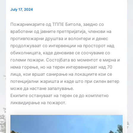
July 17, 2024
Пожарникарите од ТППЕ Битола, заедно со
вработени од јавните претпријатија, членови на
противпожарни друштва и волонтери и денес
продолжуваат со интервенции на просторот над
обиколницата, каде деновиве се соочуваме со
големи пожари. Состојбата во моментот е мирна и
нема горење, но на терен интервенираат над 70
лица, кои вршат санирање на локациите кои се
потенцијални жаришта и каде што при силен ветер
може да настане запалување.
Екипите остануваат на терен се до комплетно
ликвидирање на пожарот.