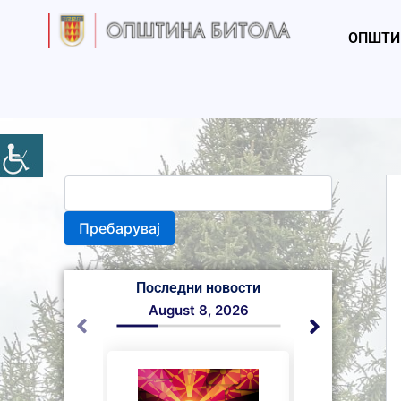
S
Skip
e
to
ОПШТИ
a
content
r
c
h
Пребарувај
Последни новости
August 8, 2026
August 7