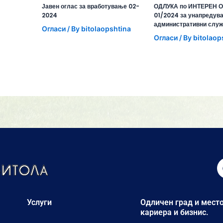
Јавен оглас за вработување 02-
ОДЛУКА по ИНТЕРЕН О
2024
01/2024 за унапредув
административни слу
Огласи
/ By
bitolaopshtina
Огласи
/ By
bitolaop
Услуги
Одличен град и место
кариера и бизнис.