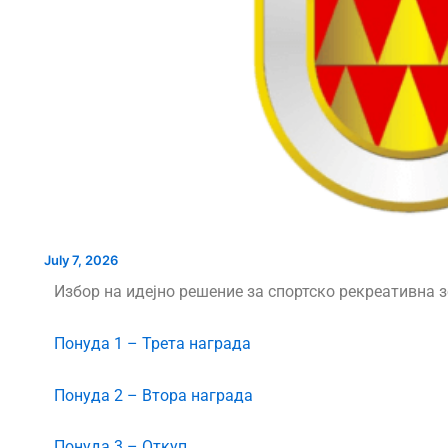
НОВ ПАРКИНГ ПРОСТОР ВО
СЕ АСФАЛТИРА У
ЦЕНТАРОТ НА ГРАДОТ
„КОЗАРА“
Т УШТЕ ДВЕ
АВСТВEНИОТ
М
July 7, 2026
Избор на идејно решение за спортско рекреативна 
Понуда 1 – Трета награда
Понуда 2 – Втора награда
Понуда 3 – Откуп