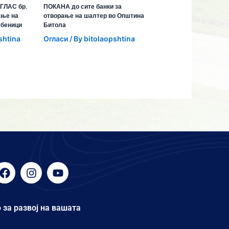
ГЛАС бр.
ПОКАНА до сите банки за
ање на
отворање на шалтер во Општина
жбеници
Битола
shtina
Огласи
/ By
bitolaopshtina
F
I
Y
a
n
o
c
s
u
e
t
t
 за развој на вашата
b
a
u
o
g
b