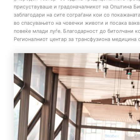
присуствуваше и градоначалникот на Општина Бит
заблагодари на сите сограѓани кои со покажаната
во спасувањето на човечки животи и посака вакв
повеќе млади луѓе. Благодарност до битолчани ко
Регионалниот центар за трансфузиона медицина 