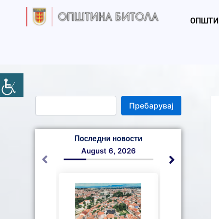
S
Skip
e
to
ОПШТИ
a
content
r
c
h
Пребарувај
Последни новости
August 6, 2026
August 6