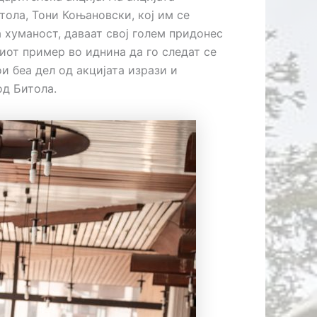
ола, Тони Коњановски, кој им се
 хуманост, даваат свој голем придонес
иот пример во иднина да го следат се
и беа дел од акцијата изрази и
од Битола.