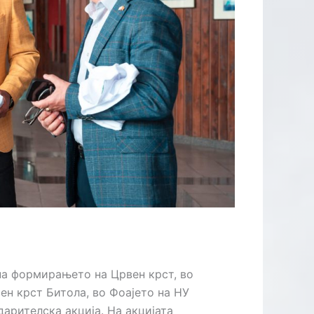
ДИДАТИ
ОР КОИ
 ВТОРА
ОВОД
на формирањето на Црвен крст, во
ен крст Битола, во Фоајето на НУ
арителска акција. На акцијата