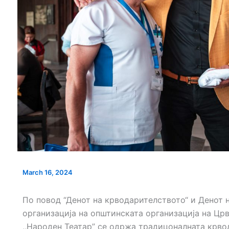
НОВ ПАРКИНГ ПРОСТОР ВО
А УЛИЦАТА
ИНТЕРВЈУ СО КАН
БИТОЛА
РА“
ЗА НАДЗОРЕН ОДБ
ПРОДОЛЖУВААТ ВО
ФАЗА ЈКП ВОД
March 16, 2024
По повод “Денот на крводарителството“ и Денот 
организација на општинската организација на Црв
,,Народен Театар” се одржа традицоналната крвод