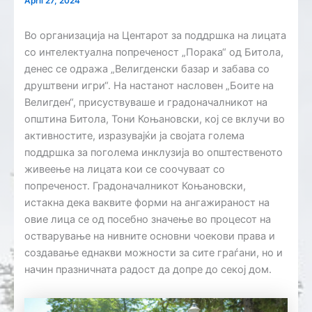
April 27, 2024
Во организација на Центарот за поддршка на лицата
со интелектуална попреченост „Порака“ од Битола,
денес се одража „Велигденски базар и забава со
друштвени игри“. На настанот насловен „Боите на
Велигден“, присуствуваше и градоначалникот на
општина Битола, Тони Коњановски, кој се вклучи во
активностите, изразувајќи ја својата голема
поддршка за поголема инклузија во општественото
живеење на лицата кои се соочуваат со
попреченост. Градоначалникот Коњановски,
истакна дека ваквите форми на ангажираност на
овие лица се од посебно значење во процесот на
остварување на нивните основни чоекови права и
создавање еднакви можности за сите граѓани, но и
начин празничната радост да допре до секој дом.