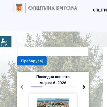
S
Skip
e
to
ОПШТИ
a
content
r
c
h
Пребарувај
Последни новости
August 6, 2026
August 6