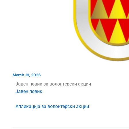
НОВ ПАРКИНГ ПРОСТОР ВО
А УЛИЦАТА
ИНТЕРВЈУ СО КАН
БИТОЛА
РА“
ЗА НАДЗОРЕН ОДБ
ПРОДОЛЖУВААТ ВО
ФАЗА ЈКП ВОД
March 19, 2026
Јавен повик за волонтерски акции
Јавен повик
Апликација за волонтерски акции