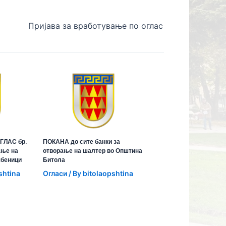
Пријавa за вработување по оглас
ГЛАС бр.
ПОКАНА до сите банки за
ање на
отворање на шалтер во Општина
жбеници
Битола
shtina
Огласи
/ By
bitolaopshtina