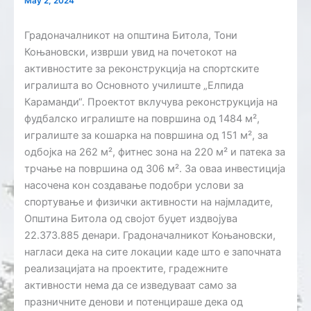
May 2, 2024
Градоначалникот на општина Битола, Тони
Коњановски, изврши увид на почетокот на
активностите за реконструкција на спортските
игралишта во Основното училиште „Елпида
Караманди“. Проектот вклучува реконструкција на
фудбалско игралиште на површина од 1484 м²,
игралиште за кошарка на површина од 151 м², за
одбојка на 262 м², фитнес зона на 220 м² и патека за
трчање на површина од 306 м². За оваа инвестиција
насочена кон создавање подобри услови за
спортување и физички активности на најмладите,
Општина Битола од својот буџет издвојува
22.373.885 денари. Градоначалникот Коњановски,
нагласи дека на сите локации каде што е започната
реализацијата на проектите, градежните
активности нема да се изведуваат само за
празничните денови и потенцираше дека од