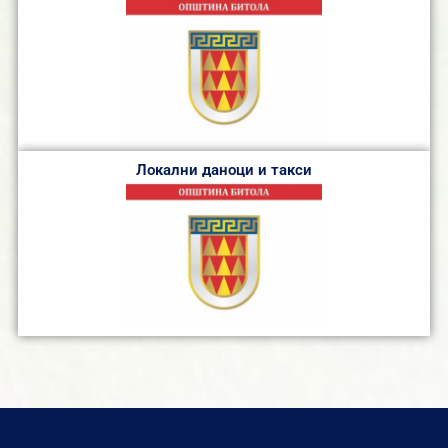
Локални даноци и такси