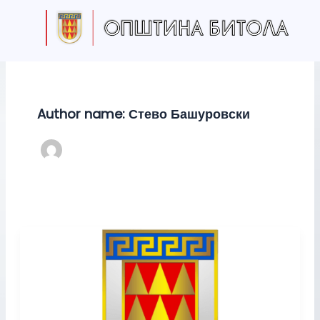
S
Skip
e
to
a
content
r
c
h
Author name: Стево Башуровски