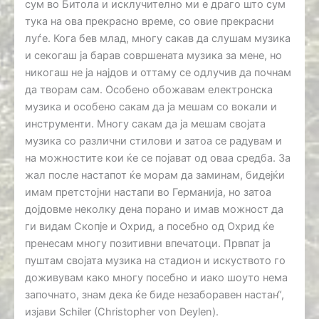
сум во Битола и исклучително ми е драго што сум
тука на ова прекрасно време, со овие прекрасни
луѓе. Кога бев млад, многу сакав да слушам музика
и секогаш ја барав совршената музика за мене, но
никогаш не ја најдов и оттаму се одлучив да почнам
да творам сам. Особено обожавам електронска
музика и особено сакам да ја мешам со вокали и
инструменти. Многу сакам да ја мешам својата
музика со различни стилови и затоа се радувам и
на можностите кои ќе се појават од оваа средба. За
жал после настапот ќе морам да заминам, бидејќи
имам претстојни настапи во Германија, но затоа
дојдовме неколку дена порано и имав можност да
ги видам Скопје и Охрид, а посебно од Охрид ќе
пренесам многу позитивни впечатоци. Првпат ја
пуштам својата музика на стадион и искуството го
доживувам како многу посебно и иако шоуто нема
започнато, знам дека ќе биде незаборавен настан“,
изјави Schiler (Christopher von Deylen).