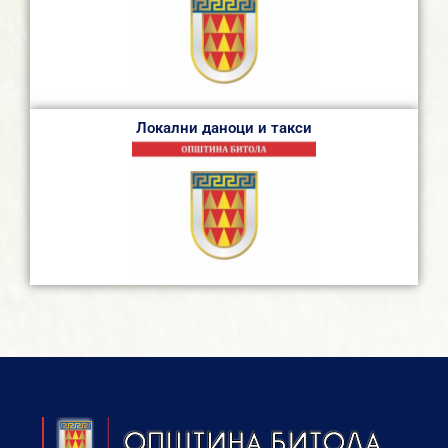
Локални даноци и такси