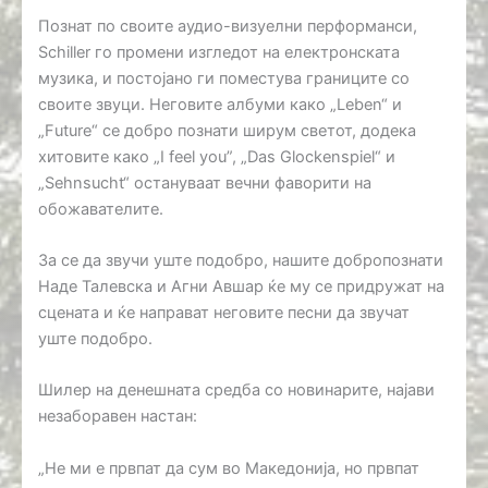
Познат по своите аудио-визуелни перформанси,
Schiller го промени изгледот на електронската
музика, и постојано ги поместува границите со
своите звуци. Неговите албуми како „Leben“ и
„Future“ се добро познати ширум светот, додека
хитовите како „I feel you”, „Das Glockenspiel“ и
„Sehnsucht“ остануваат вечни фаворити на
обожавателите.
За се да звучи уште подобро, нашите добропознати
Наде Талевска и Агни Авшар ќе му се придружат на
сцената и ќе направат неговите песни да звучат
уште подобро.
Шилер на денешната средба со новинарите, најави
незаборавен настан:
„Не ми е првпат да сум во Македонија, но првпат