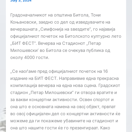
July 3, 2024
Градоначалникот на општина Битола, Тони
Коњановски, заедно со дел од изведувачите на
вечерашната „Симфонија на ѕвездите“, го најавија
официјалниот почеток на Битолското културно лето
„БИТ ФЕСТ“. Вечерва на Стадионот „Петар
Милошевски’ во Битола се очекува публика од
околу 4000 гости.
„Се наоѓаме пред официјалниот почеток на 16
издание на БИТ ФЕСТ. Направивме една прекрасна
компилација вечерва на една нова сцена. Градскиот
стадион „Петар Милошевски“ ги отвора вратите и
за вакви концертни активности. Освен спортот и
она што е основната намена на овој објект, првпат
во овој официјален дел со концертни активности ќе
можеме да ги покажеме убавините на стадионот и
она што нашите гости ќе го презентираат. Како