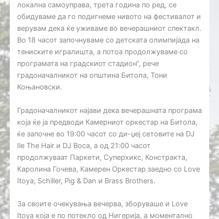
локална самоуправа, трета година по ред, се
обидуваме да го подигнеме нивото на фестивалот и
верувам дека ќе уживаме во вечерашниот спектакл.
Во 18 часот започнуваме со детската олимпијада на
тениските игралишта, а потоа продолжуваме со
програмата на градскиот стадион“, рече
градоначалникот на општина Битола, Тони
Коњановски.
Градоначалникот најави дека вечерашната програма
која ќе ја предводи Камерниот оркестар на Битола,
ќе започне во 19:00 часот со ди-џеј сетовите на DJ
Ile The Hair и DJ Boca, а од 21:00 часот
продолжуваат Паркети, Суперхикс, Констракта,
Каролина Гочева, Камерен Оркестар заедно со Love
Itoya, Schiller, Pig & Dan и Brass Brothers.
За своите очекувања вечерва, зборуваше и Love
Itoya која е по потекло од Нигерија, а моментално