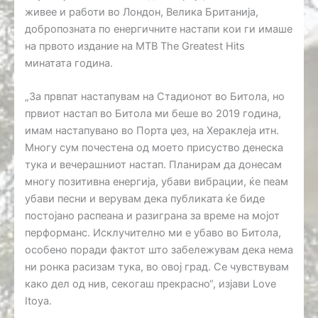
живее и работи во Лондон, Велика Британија,
добропозната по енергичните настапи кои ги имаше
на првото издание на МТВ The Greatest Hits
минатата година.
„За првпат настапувам на Стадионот во Битола, но
првиот настап во Битола ми беше во 2019 година,
имам настапувано во Порта џез, на Хераклеја итн.
Многу сум почестена од моето присуство денеска
тука и вечерашниот настап. Планирам да донесам
многу позитивна енергија, убави вибрации, ќе пеам
убави песни и верувам дека публиката ќе биде
постојано распеана и разиграна за време на мојот
перформанс. Исклучително ми е убаво во Битола,
особено поради фактот што забележувам дека нема
ни ронка расизам тука, во овој град. Се чувствувам
како дел од нив, секогаш прекрасно“, изјави Love
Itoya.