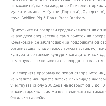
на ѕвездите“, на која заедно со Камерниот оркест
музички имиња, меѓу кои „Паркети“, „Суперхикс“,
Itoya, Schiller, Pig & Dan и Brass Brothers.
Присутните ги поздрави градоначалникот на општ
најави дека овој настан е само почеток на прекр
Коњановски се заблагодари за поддршката од сво
организација на еден ваков голем настан, кој по
културата со големи културни капацитети кои од 
наметнуваат се повисоки стандарди на квалитет.
На вечерната програма по повод отворањето на 
најмладите или првата детска олимпијада насловен
учествуваа околу 200 деца на возраст од 5 до 10
е пелистерскиот рис Менде, а имињата на тимови
битолски населби.