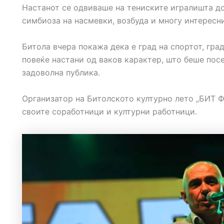
Настанот се одвиваше на тениските игралишта д
симбиоза на насмевки, возбуда и многу интересн
Битола вчера покажа дека е град на спортот, град
повеќе настани од ваков карактер, што беше пос
задоволна публика.
Организатор на Битолското културно лето „БИТ Ф
своите соработници и културни работници.