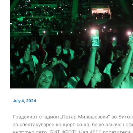
НОВ ПАРКИНГ ПРОСТОР ВО
СЕ АСФАЛТИРА У
ЦЕНТАРОТ НА ГРАДОТ
„КОЗАРА“
Т УШТЕ ДВЕ
АВСТВEНИОТ
М
July 4, 2024
Градскиот стадион „Петар Милошевски“ во Битола
за спектакуларен концерт со кој беше означен о
културно лето „БИТ ФЕСТ“. Над 4000 посетители,