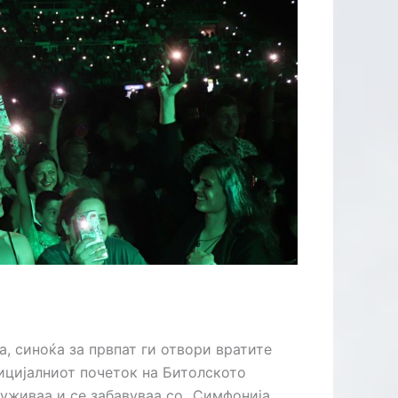
ЛИЦАТА
, синоќа за првпат ги отвори вратите
фицијалниот почеток на Битолското
 уживаа и се забавуваа со „Симфонија