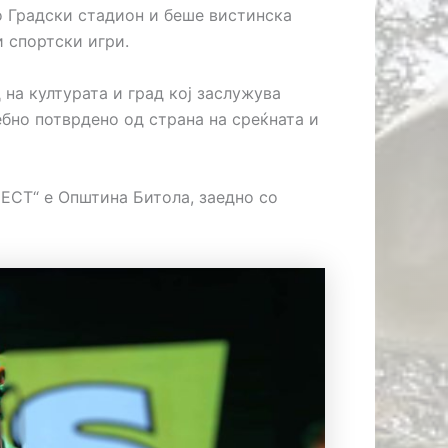
о Градски стадион и беше вистинска
и спортски игри.
 на културата и град кој заслужува
ебно потврдено од страна на среќната и
ЕСТ“ е Општина Битола, заедно со