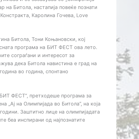
ар на Битола, настапија повеќе познати
 Констракта, Каролина Гочева, Love
ина Битола, Тони Коњановски, кој
асната програма на БИТ ФЕСТ ова лето.
ите сограѓани и интересот за
кажува дека Битола навистина е град на
година во година, спонтано
„БИТ ФЕСТ“, претходеше програма за
а „Ај на Олимпијада во Битола”, на која
 години. Заштитно лице на олимпијадата
те беа инспирани од најпознатите