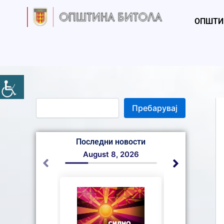
S
Skip
e
to
ОПШТИ
a
content
r
c
h
Пребарувај
Последни новости
August 8, 2026
August 7