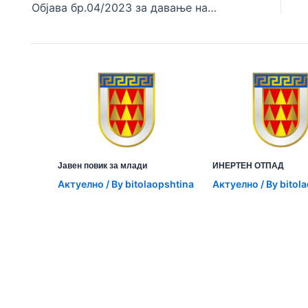
Објава бр.04/2023 за давање на недвижни ствари во закуп со ЕЈН
Јавен повик за млади
ИНЕРТЕН ОТПАД
Aктуелно
/ By
bitolaopshtina
Aктуелно
/ By
bitol