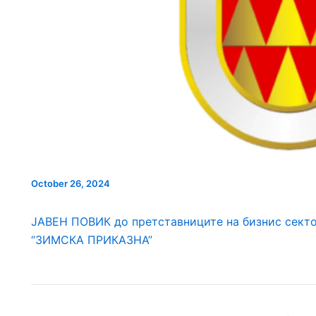
НОВ ПАРКИНГ ПРОСТОР ВО
А УЛИЦАТА
ИНТЕРВЈУ СО КАН
БИТОЛА
РА“
ЗА НАДЗОРЕН ОДБ
ПРОДОЛЖУВААТ ВО
ФАЗА ЈКП ВОД
October 26, 2024
ЈАВЕН ПОВИК до претставниците на бизнис секто
“ЗИМСКА ПРИКАЗНА”