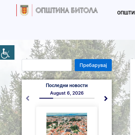
S
Skip
e
to
ОПШТИ
a
content
r
c
h
Пребарувај
Последни новости
August 6, 2026
August 6