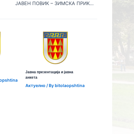
ЈАВЕН ПОВИК – ЗИМСКА ПРИКАЗНА
Јавна презентација и јавна
анкета
aopshtina
Aктуелно
/ By
bitolaopshtina