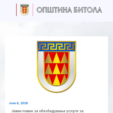
S
Skip
e
to
a
content
r
c
h
June 8, 2026
Јавен повик за обезбедување услуги за