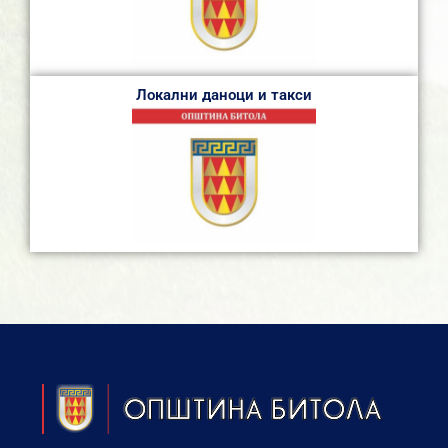
Локални даноци и такси