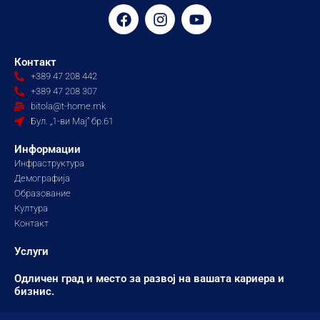
F
I
Y
a
n
o
c
s
u
e
t
t
Контакт
b
a
u
+389 47 208 442
o
g
b
+389 47 208 307
o
r
e
bitola@t-home.mk
k
a
Бул. „1-ви Мај“ бр.61
m
Информации
Инфраструктура
Демографија
Образование
Култура
Контакт
Услуги
Одличен град и место за развој на вашата кариера и
бизнис.