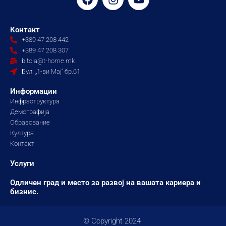
a
n
o
c
s
u
e
t
t
Контакт
b
a
u
+389 47 208 442
o
g
b
+389 47 208 307
o
r
e
bitola@t-home.mk
k
a
Бул. „1-ви Мај“ бр.61
m
Информации
Инфраструктура
Демографија
Образование
Култура
Контакт
Услуги
Одличен град и место за развој на вашата кариера и
бизнис.
© Copyright 2024