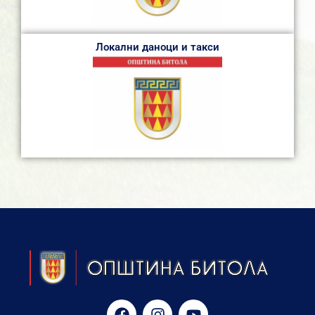
Локални даноци и такси
F
I
Y