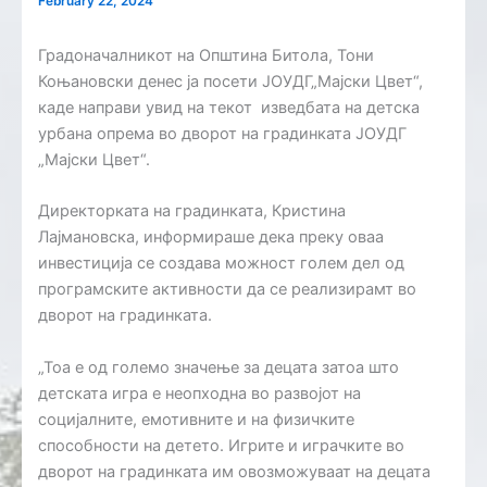
February 22, 2024
Градоначалникот на Општина Битола, Тони
Коњановски денес ја посети ЈОУДГ„Мајски Цвет“,
каде направи увид на текот изведбата на детска
урбана опрема во дворот на градинката ЈОУДГ
„Мајски Цвет“.
Директорката на градинката, Кристина
Лајмановска, информираше дека преку оваа
инвестиција се создава можност голем дел од
програмските активности да се реализирамт во
дворот на градинката.
„Тоа е од големо значење за децата затоа што
детската игра е неопходна во развојот на
социјалните, емотивните и на физичките
способности на детето. Игрите и играчките во
дворот на градинката им овозможуваат на децата