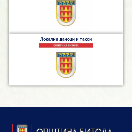
Локални даноци и такси