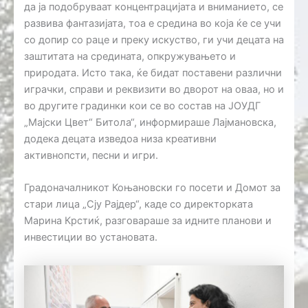
да ја подобруваат концентрацијата и вниманието, се
развива фантазијата, тоа е средина во која ќе се учи
со допир со раце и преку искуство, ги учи децата на
заштитата на средината, опкружувањето и
природата. Исто така, ќе бидат поставени различни
играчки, справи и реквизити во дворот на оваа, но и
во другите градинки кои се во состав на ЈОУДГ
„Мајски Цвет“ Битола“, информираше Лајмановска,
додека децата изведоа низа креативни
активнопсти, песни и игри.
Градоначалникот Коњановски го посети и Домот за
стари лица „Сју Рајдер“, каде со директорката
Марина Крстиќ, разговараше за идните планови и
инвестиции во установата.