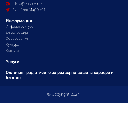
o
r
e
bitola@t-home.mk
k
a
Бул. „1-ви Мај“ бр.61
m
Информации
Инфраструктура
Демографија
Образование
Култура
Контакт
Услуги
Одличен град и место за развој на вашата кариера и
бизнис.
© Copyright 2024