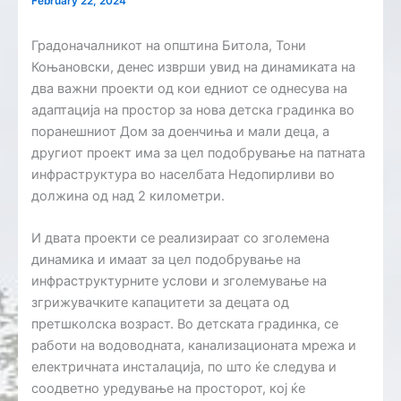
February 22, 2024
Градоначалникот на општина Битола, Тони
Коњановски, денес изврши увид на динамиката на
два важни проекти од кои едниот се однесува на
адаптација на простор за нова детска градинка во
поранешниот Дом за доенчиња и мали деца, а
другиот проект има за цел подобрување на патната
инфраструктура во населбата Недопирливи во
должина од над 2 километри.
И двата проекти се реализираат со зголемена
динамика и имаат за цел подобрување на
инфраструктурните услови и зголемување на
згрижувачките капацитети за децата од
претшколска возраст. Во детската градинка, се
работи на водоводната, канализационата мрежа и
електричната инсталација, по што ќе следува и
соодветно уредување на просторот, кој ќе