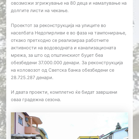
овозможи згрижување на 80 деца и намалување на
долгите листи на чекање.
Проектот за реконструкција на улиците во
населбата Недопирливи е во фаза на тампонирање,
откако претходно се реализираа работните
активности на водоводната и канализационата
мрежа, за што од општинскиот буџет беа
обезбедени 37.000.000 денари. За реконструкција
на коловозот од Светска банка обезбедени се
28.725.287 денари.
И двата проекти, комплетно ќе бидат завршени
оваа градежна сезона.