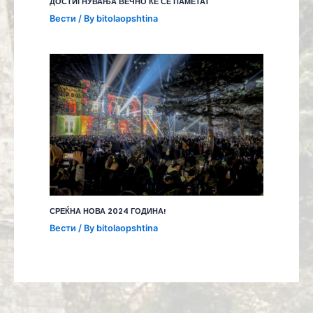
ДОСТИГНУВАЊА ВЕЧНО ЌЕ СЕ ПАМЕТАТ
Вести
/ By
bitolaopshtina
СРЕЌНА НОВА 2024 ГОДИНА!
Вести
/ By
bitolaopshtina