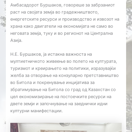
Амбасадорот Буршаков, говореше за забрзаниот
раст на својата земја во градежништвото,
енергетските ресурси и производство и извозот на
храна како двигатели на економијата не само во
неговата земја, туку и во регионот на Централна
Азија.
Н.Е. Буршаков, ја истакна важноста на
мултиетничкото живеење во полето на културата,
туризмот и креирањето на политики, изразувајќи
желба за отворање на конзуларно претставништво
во Битола и покренување инцијатива за
збратимување на Битола со град од Казахстан со
цел економизирање на постоечките ресурси на
двете земји и започнување на заеднички идни
културни манифестации.