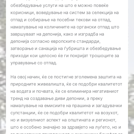
обезбедување услуги на што е можно повеќе
корисници, воведување на систем за селекција на
отпад и собирање на посебни текови на отпад,
намалување на количините на органски отпад што
завршуваат на депонија, како и изградба на
депонија согласно европските стандарди,
затворање и санација на ѓубришта и обезбедување
приходи кои целосно ќе ги покријат трошоците за
управување со отпад.
На овој начин, ќе се постигне зголемена заштита на
природните живеалишта, ќе се подобри квалитетот
на водата и почвата, ќе се елиминира негативниот
тренд на создавање диви депонии, а преку
намалување на емисиите на прашина и загадувачки
супстанции, ќе се подобри квалитетот на возухот,
но и визуелниот аспект на општината и регионот,
што е особено значајно за здравјето на луѓето, но и