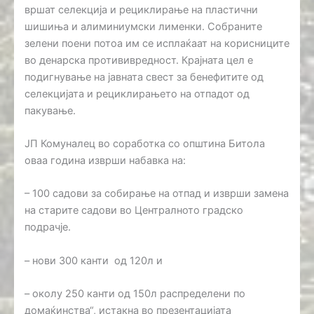
вршат селекција и рециклирање на пластични
шишиња и алиминиумски лименки. Собраните
зелени поени потоа им се исплаќаат на корисниците
во денарска протививредност. Крајната цел е
подигнување на јавната свест за бенефитите од
селекцијата и рециклирањето на отпадот од
пакување.
ЈП Комуналец во соработка со општина Битола
оваа година изврши набавка на:
– 100 садови за собирање на отпад и изврши замена
на старите садови во Централното градско
подрачје.
– нови 300 канти од 120л и
– околу 250 канти од 150л распределени по
домаќинства“, истакна во презентацијата