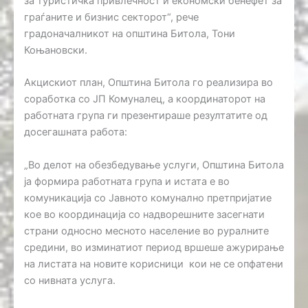
за туристичка привлечност и економски бенефет за
граѓаните и бизнис секторот“, рече
градоначалникот на општина Битола, Тони
Коњановски.
Акцискиот план, Општина Битола го реализира во
соработка со ЈП Комуналец, а координаторот на
работната група ги презентираше резултатите од
досегашната работа:
„Во делот на обезбедување услуги, Општина Битола
ја формира работната група и истата е во
комуникација со Јавното комунално претпријатие
кое во координација со надворешните засегнати
страни односно месното население во руралните
средини, во изминатиот период вршеше ажурирање
на листата на новите корисници кои не се опфатени
со нивната услуга.