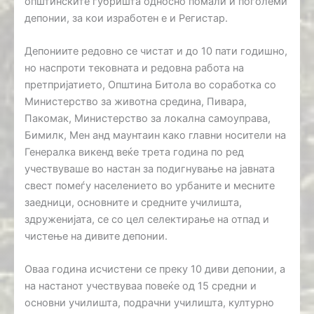
општинските ѓубришта односно помали и поголеми
депонии, за кои изработен е и Регистар.
Депониите редовно се чистат и до 10 пати годишно,
но наспроти тековната и редовна работа на
претпријатието, Општина Битола во соработка со
Министерство за животна средина, Пивара,
Пакомак, Министерство за локална самоуправа,
Бимилк, Мен анд маунтаин како главни носители на
Генералка викенд веќе трета година по ред
учествуваше во настан за подигнување на јавната
свест помеѓу населението во урбаните и месните
заедници, основните и средните училишта,
здруженијата, се со цел селектирање на отпад и
чистење на дивите депонии.
Оваа година исчистени се преку 10 диви депонии, а
на настанот учествуваа повеќе од 15 средни и
основни училишта, подрачни училишта, културно