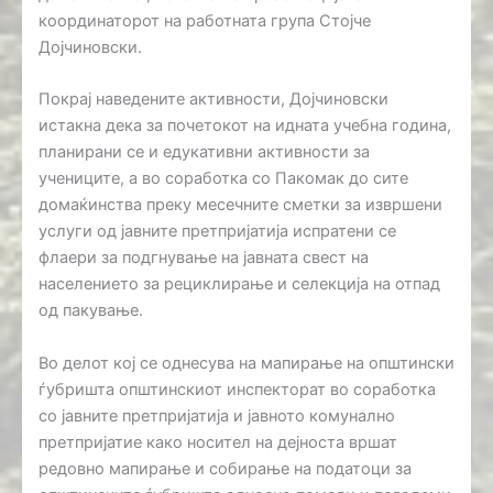
координаторот на работната група Стојче
Дојчиновски.
Покрај наведените активности, Дојчиновски
истакна дека за почетокот на идната учебна година,
планирани се и едукативни активности за
учениците, а во соработка со Пакомак до сите
домаќинства преку месечните сметки за извршени
услуги од јавните претпријатија испратени се
флаери за подгнување на јавната свест на
населението за рециклирање и селекција на отпад
од пакување.
Во делот кој се однесува на мапирање на општински
ѓубришта општинскиот инспекторат во соработка
со јавните претпријатија и јавното комунално
претпријатие како носител на дејноста вршат
редовно мапирање и собирање на податоци за