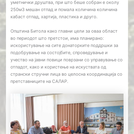
уметнички друштва, при што беше собран е околу
250м3 мешан отпад и помала количина количина
кабаст отпад, хартија, пластика и друго.
Општина Битола како главни цели за оваа област
во периодот што претстои, има планирано:
искористување на сите донаторките поддршки за
подобрување на состојбите, спроведување и
учество на јавни повици поврзани со управување со
отпадот, како и користење на искуствата од
странски стручни лица во целосна координација со
претставниците на САЛАР.