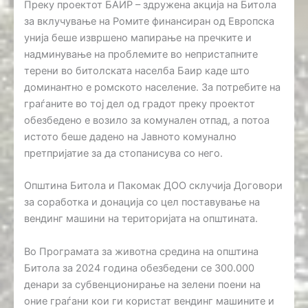
Преку проектот БАИР – здружена акција на Битола
за вклучување на Ромите финансиран од Европска
унија беше извршено мапирање на пречките и
надминување на проблемите во непристапните
терени во битолската населба Баир каде што
доминантно е ромското население. За потребите на
граѓаните во тој дел од градот преку проектот
обезбедено е возило за комунален отпад, а потоа
истото беше дадено на Јавното комунално
претпријатие за да стопанисува со него.
Општина Битола и Пакомак ДОО склучија Договори
за соработка и донација со цел поставување на
вендинг машини на територијата на општината.
Во Програмата за животна средина на општина
Битола за 2024 година обезбедени се 300.000
денари за субвенционирање на зелени поени на
оние граѓани кои ги користат вендинг машините и