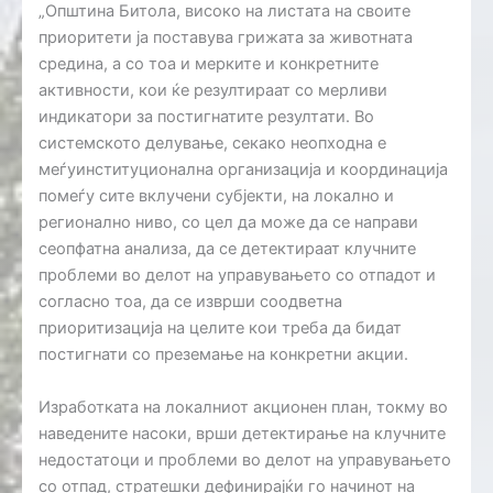
„Општина Битола, високо на листата на своите
приоритети ја поставува грижата за животната
средина, а со тоа и мерките и конкретните
активности, кои ќе резултираат со мерливи
индикатори за постигнатите резултати. Во
системското делување, секако неопходна е
меѓуинституционална организација и координација
помеѓу сите вклучени субјекти, на локално и
регионално ниво, со цел да може да се направи
сеопфатна анализа, да се детектираат клучните
проблеми во делот на управувањето со отпадот и
согласно тоа, да се изврши соодветна
приоритизација на целите кои треба да бидат
постигнати со преземање на конкретни акции.
Изработката на локалниот акционен план, токму во
наведените насоки, врши детектирање на клучните
недостатоци и проблеми во делот на управувањето
со отпад, стратешки дефинирајќи го начинот на