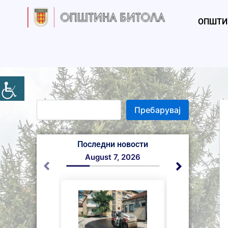
S
Skip
e
to
ОПШТИ
a
content
r
c
h
Пребарувај
Последни новости
August 7, 2026
August 6