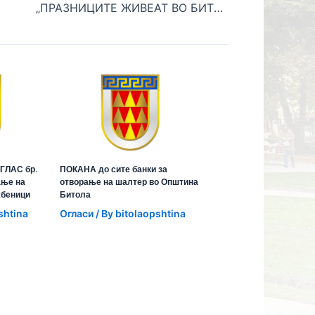
„ПРАЗНИЦИТЕ ЖИВЕАТ ВО БИТОЛА НА ЗИМСКА ПРИКАЗНА“ – ЗАПОЧНА ПРАЗНИЧНАТА ПРОГРАМА
ГЛАС бр.
ПОКАНА до сите банки за
ање на
отворање на шалтер во Општина
жбеници
Битола
shtina
Огласи
/ By
bitolaopshtina