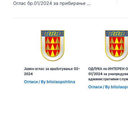
Oглас бр.01/2024 за прибирање на понуди за користење на урбана опрема- куќарки за продажба на храна, пијалаци и други производи кај Офицерски дом и на плоштад Магнолија
Јавен оглас за вработување 02-
ОДЛУКА по ИНТЕРЕН О
2024
01/2024 за унапредув
административни слу
Огласи
/ By
bitolaopshtina
Огласи
/ By
bitolaop