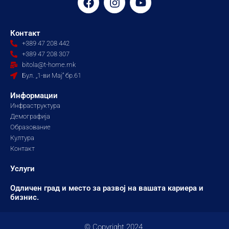
a
n
o
c
s
u
e
t
t
Контакт
b
a
u
+389 47 208 442
o
g
b
+389 47 208 307
o
r
e
bitola@t-home.mk
k
a
Бул. „1-ви Мај“ бр.61
m
Информации
Инфраструктура
Демографија
Образование
Култура
Контакт
Услуги
Одличен град и место за развој на вашата кариера и
бизнис.
© Copyright 2024