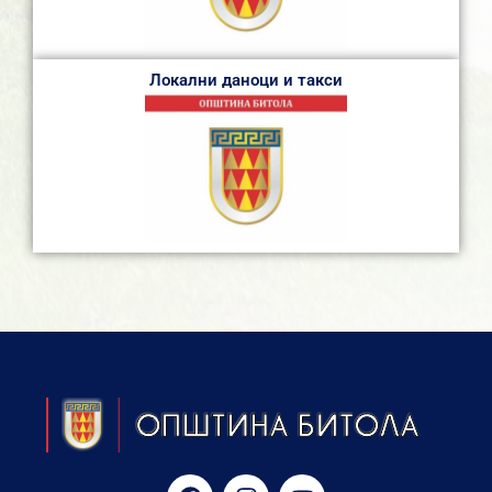
Локални даноци и такси
F
I
Y