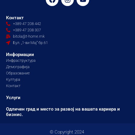
a
n
o
c
s
u
e
t
t
Контакт
b
a
u
+389 47 208 442
o
g
b
+389 47 208 307
o
r
e
bitola@t-home.mk
k
a
Бул. „1-ви Мај“ бр.61
m
Информации
Инфраструктура
Демографија
Образование
Култура
Контакт
Услуги
Одличен град и место за развој на вашата кариера и
бизнис.
© Copyright 2024