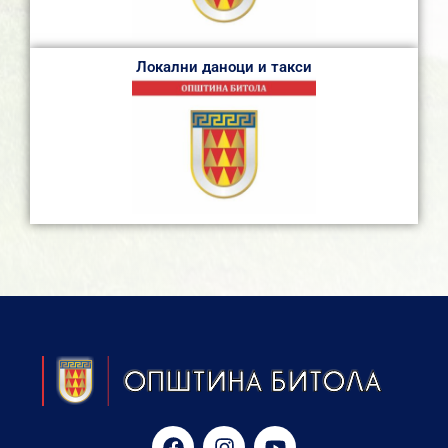
Локални даноци и такси
F
I
Y