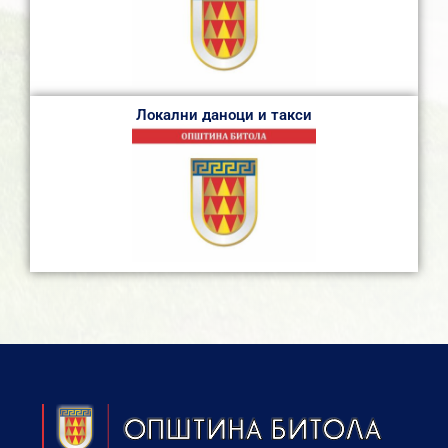
Локални даноци и такси