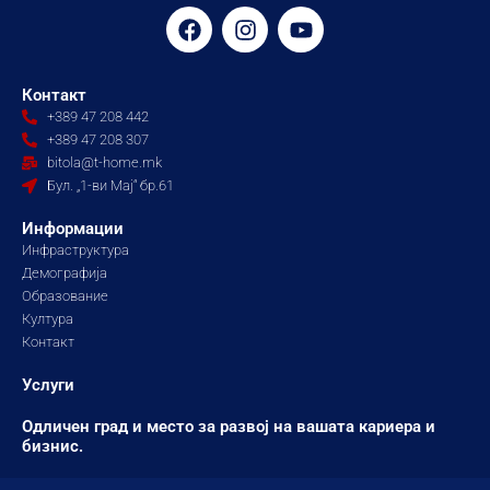
F
I
Y
a
n
o
c
s
u
e
t
t
Контакт
b
a
u
+389 47 208 442
o
g
b
+389 47 208 307
o
r
e
bitola@t-home.mk
k
a
Бул. „1-ви Мај“ бр.61
m
Информации
Инфраструктура
Демографија
Образование
Култура
Контакт
Услуги
Одличен град и место за развој на вашата кариера и
бизнис.