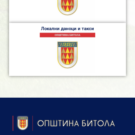
Локални даноци и такси