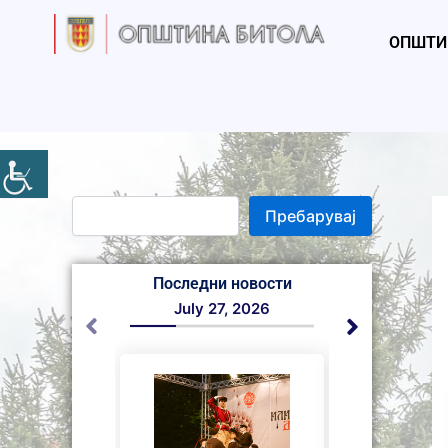
S
Skip
e
to
ОПШТИ
a
content
r
c
h
Пребарувај
Последни новости
July 27, 2026
July 27,