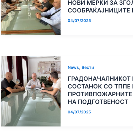
НОВИ МЕРКИ ЗА ЗГО
ПОДОБРИ УСЛОВИ 
СООБРАЌАЈНИЦИТЕ 
И РЕКРЕАЦИЈА: СП
Д УНГАРИЈА
ЗАЈАКНУВАЊЕ НА
ТЕРЕНИ ВО ОУ „ДАМ
А ОПШТИНА
УЧЕСТВОТО НА МЛАДИТЕ ВО
ДОБИВААТ НОВ
ЛА
ПРОЦЕСИТЕ НА
04/07/2025
ДОНЕСУВАЊЕ ОДЛУКИ
,
News
Вести
ГРАДОНАЧАЛНИКОТ 
СОСТАНОК СО ТППЕ 
ПРОТИВПОЖАРНИТЕ 
НА ПОДГОТВЕНОСТ
04/07/2025