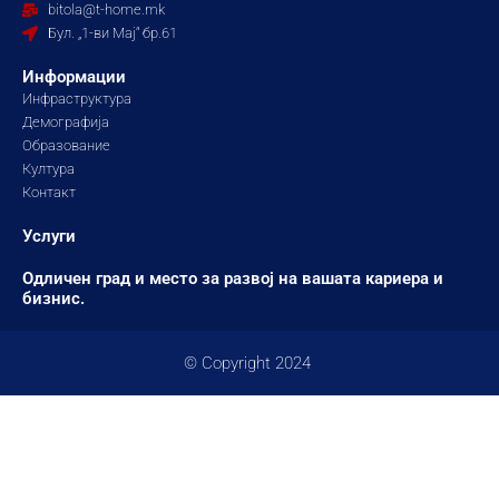
o
r
e
bitola@t-home.mk
k
a
Бул. „1-ви Мај“ бр.61
m
Информации
Инфраструктура
Демографија
Образование
Култура
Контакт
Услуги
Одличен град и место за развој на вашата кариера и
бизнис.
© Copyright 2024