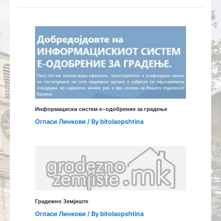
Информациски систем е-одобрение за градење
Огласи Линкови
/ By
bitolaopshtina
Градежно Земјиште
Огласи Линкови
/ By
bitolaopshtina