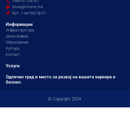
+389 47 208 307
o
r
e
bitola@t-home.mk
k
a
Бул. „1-ви Мај“ бр.61
m
Информации
Инфраструктура
Демографија
Образование
Култура
Контакт
Услуги
Одличен град и место за развој на вашата кариера и
бизнис.
© Copyright 2024