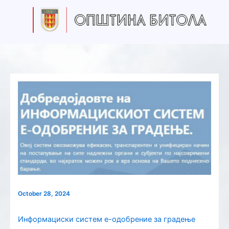
S
Skip
e
to
a
content
r
c
h
October 28, 2024
Информациски систем е-одобрение за градење