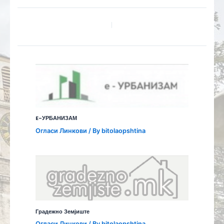
E-УРБАНИЗАМ
Огласи Линкови
/ By
bitolaopshtina
Градежно Земјиште
Огласи Линкови
/ By
bitolaopshtina