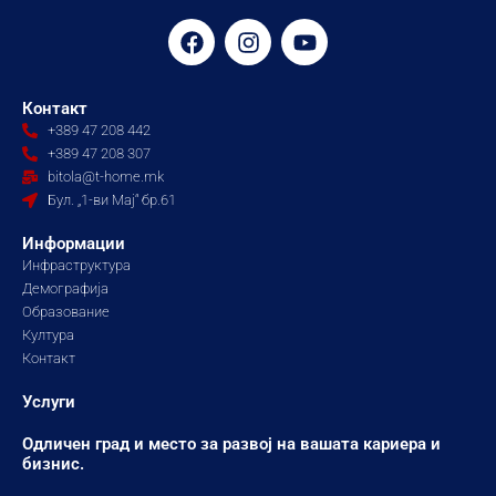
F
I
Y
a
n
o
c
s
u
e
t
t
Контакт
b
a
u
+389 47 208 442
o
g
b
+389 47 208 307
o
r
e
bitola@t-home.mk
k
a
Бул. „1-ви Мај“ бр.61
m
Информации
Инфраструктура
Демографија
Образование
Култура
Контакт
Услуги
Одличен град и место за развој на вашата кариера и
бизнис.