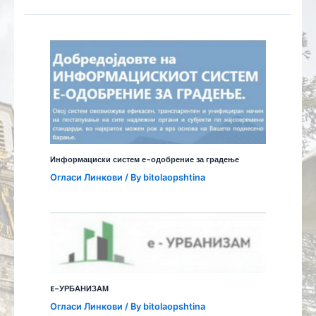
Информациски систем е-одобрение за градење
Огласи Линкови
/ By
bitolaopshtina
E-УРБАНИЗАМ
Огласи Линкови
/ By
bitolaopshtina