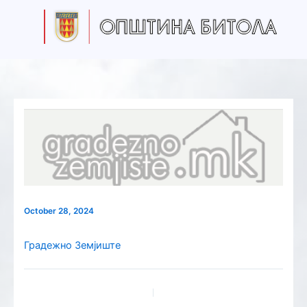
S
Skip
e
to
a
content
r
c
h
October 28, 2024
Градежно Земјиште