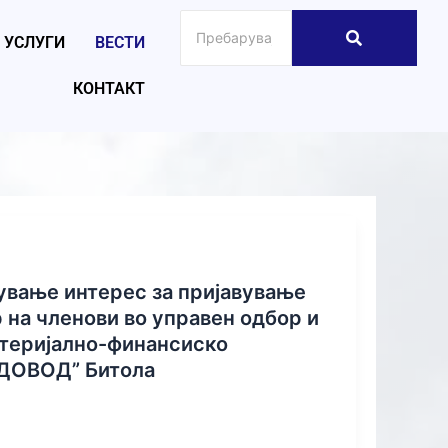
УСЛУГИ
ВЕСТИ
КОНТАКТ
вување интерес за пријавување
026
р на членови во управен одбор и
атеријално-финансиско
ОДОВОД” Битола