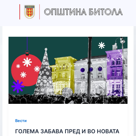
S
Skip
e
to
a
content
r
c
h
Вести
ГОЛЕМА ЗАБАВА ПРЕД И ВО НОВАТА