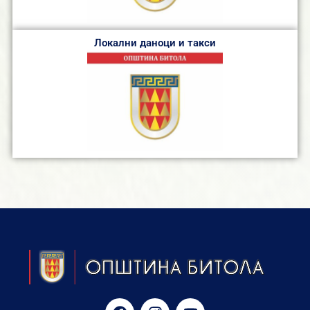
Локални даноци и такси
F
I
Y