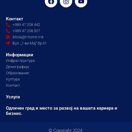
a
n
o
c
s
u
e
t
t
Контакт
b
a
u
+389 47 208 442
o
g
b
+389 47 208 307
o
r
e
bitola@t-home.mk
k
a
Бул. „1-ви Мај“ бр.61
m
Информации
Инфраструктура
Демографија
Образование
Култура
Контакт
Услуги
Одличен град и место за развој на вашата кариера и
бизнис.
© Copyright 2024