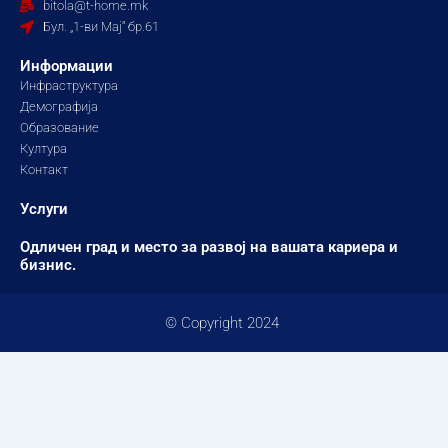
bitola@t-home.mk
k
a
Бул. „1-ви Мај“ бр.61
m
Информации
Инфраструктура
Демографија
Образование
Култура
Контакт
Услуги
Одличен град и место за развој на вашата кариера и
бизнис.
© Copyright 2024