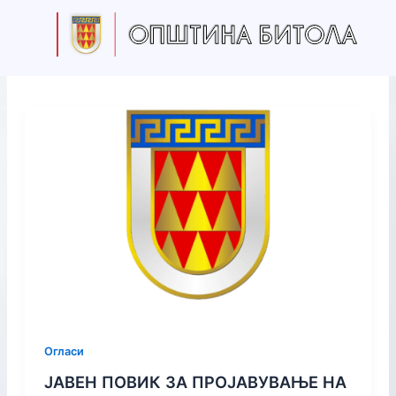
S
Skip
e
to
a
content
r
c
h
Огласи
ЈАВЕН ПОВИК ЗА ПРОЈАВУВАЊЕ НА