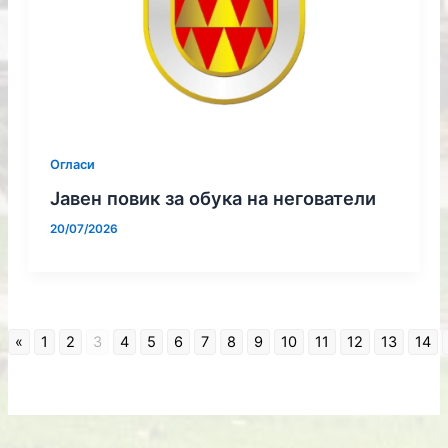
Огласи
Јавен повик за обука на негователи
20/07/2026
«
1
2
3
4
5
6
7
8
9
10
11
12
13
14