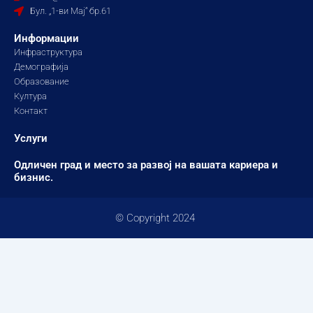
k
a
Бул. „1-ви Мај“ бр.61
m
Информации
Инфраструктура
Демографија
Образование
Култура
Контакт
Услуги
Одличен град и место за развој на вашата кариера и
бизнис.
© Copyright 2024