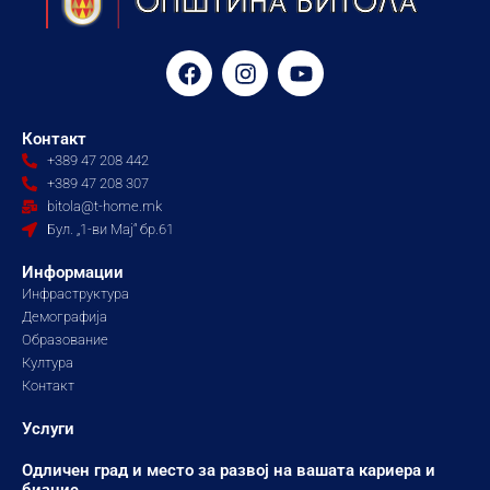
F
I
Y
a
n
o
c
s
u
e
t
t
Контакт
b
a
u
+389 47 208 442
o
g
b
+389 47 208 307
o
r
e
bitola@t-home.mk
k
a
Бул. „1-ви Мај“ бр.61
m
Информации
Инфраструктура
Демографија
Образование
Култура
Контакт
Услуги
Одличен град и место за развој на вашата кариера и