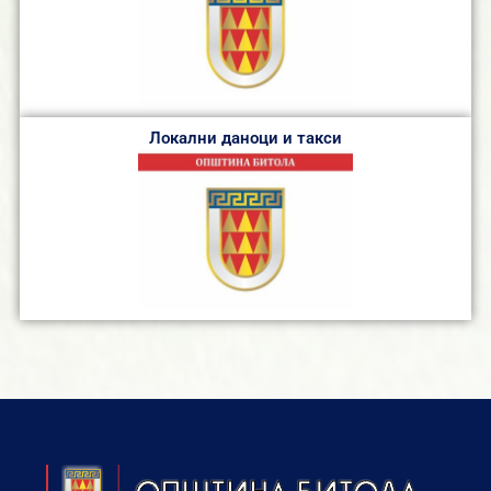
Локални даноци и такси