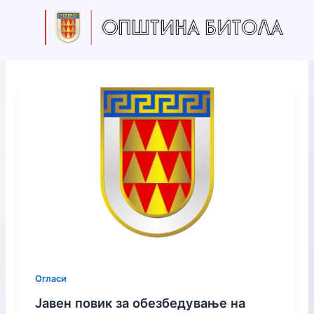
S
Skip
e
to
a
content
r
c
h
Огласи
Јавен повик за обезбедување на