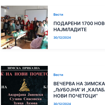
ЈАВЕН ПОВИК
ПРОЈАВУВАЊЕ НА 
ЕФИКАСНОСТА НА
ЗА ПРИЈАВУВА
М ЈУБИЛЕЈ,
ТОПЛИНСКИТЕ ПУМПИ ВО
Вести
КАНДИДАТИ ЗА И
„БИТОЛА
ГРАДИНКАТА И УЧИЛИШТЕТО
ЧЛЕНОВИ НА УП
ГРАД“
ВО „БУКОВСКИ ЛИВАДИ“
ОДБОР И НАДЗОРЕ
ПОДАРЕНИ 1700 НО
ЗА МАТЕРИЈА
ФИНАНСИКО РАБО
НАЈМЛАДИТЕ
КЈП “НИСКОГР
БИТОЛА
30/12/2024
Вести
ВЕЧЕРВА НА ЗИМСКА
„ЉУБОЈНА“ И „КАЛАБ
НОВИ ПОЧЕТОЦИ“
30/12/2024