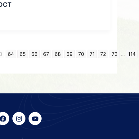
ОСТ
3
64
65
66
67
68
69
70
71
72
73
...
114
F
I
Y
a
n
o
c
s
u
e
t
t