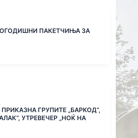
 ЗА
ИНТЕРЕС
ЊЕ НА
ЗБОР НА
РАВЕН
Н ОДБОР
ВОГОДИШНИ ПАКЕТЧИЊА ЗА
ЛНО-
ТЕЊЕ НА
АДБА”
 ПРИКАЗНА ГРУПИТЕ „БАРКОД“,
АЛАК“, УТРЕВЕЧЕР „НОЌ НА