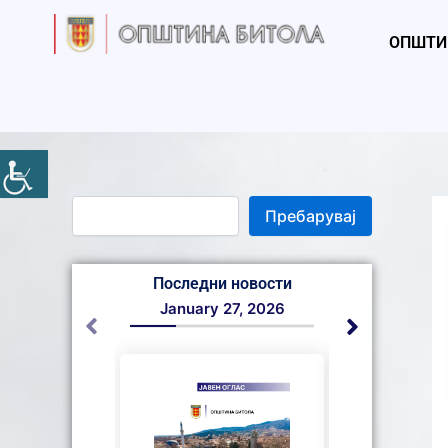
S
Skip
e
to
ОПШТИ
a
content
r
c
h
Пребарувај
Последни новости
January 27, 2026
January 2