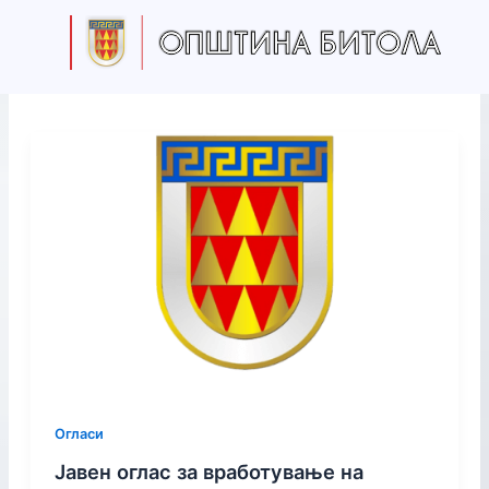
S
Skip
e
to
a
content
r
c
h
Огласи
Јавен оглас за вработување на