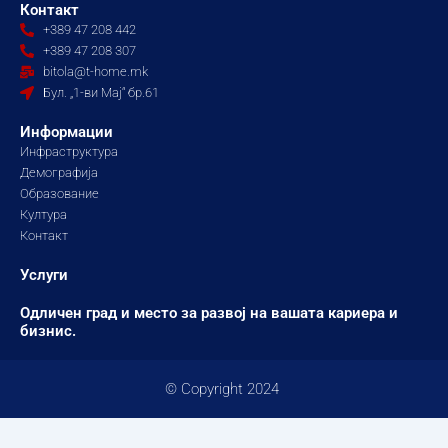
e
t
t
Контакт
b
a
u
+389 47 208 442
o
g
b
+389 47 208 307
o
r
e
bitola@t-home.mk
k
a
Бул. „1-ви Мај“ бр.61
m
Информации
Инфраструктура
Демографија
Образование
Култура
Контакт
Услуги
Одличен град и место за развој на вашата кариера и
бизнис.
© Copyright 2024