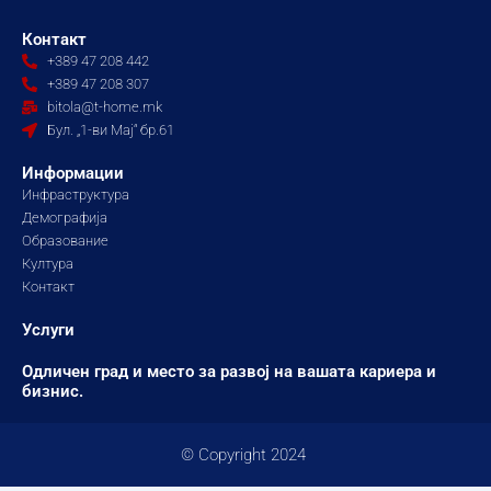
c
s
u
e
t
t
Контакт
b
a
u
+389 47 208 442
o
g
b
+389 47 208 307
o
r
e
bitola@t-home.mk
k
a
Бул. „1-ви Мај“ бр.61
m
Информации
Инфраструктура
Демографија
Образование
Култура
Контакт
Услуги
Одличен град и место за развој на вашата кариера и
бизнис.
© Copyright 2024