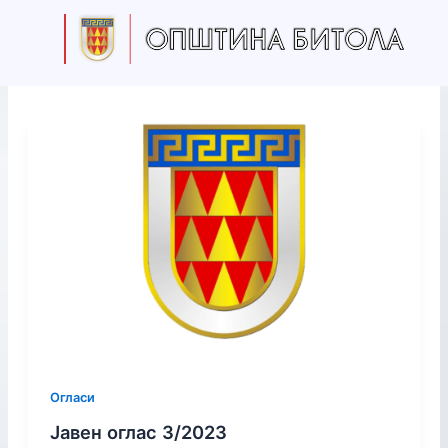
S
Skip
e
to
a
content
r
c
h
Огласи
Јавен оглас 3/2023