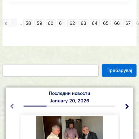
«
1
...
58
59
60
61
62
63
64
65
66
67
6
Пребарувај
Последни новости
January 20, 2026