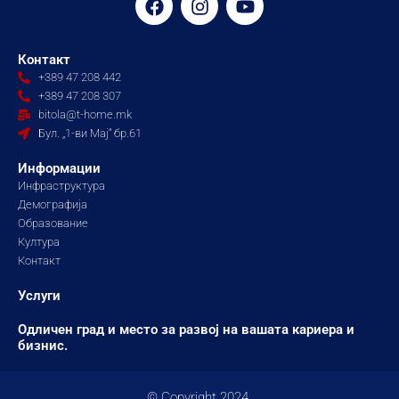
a
n
o
c
s
u
e
t
t
Контакт
b
a
u
+389 47 208 442
o
g
b
+389 47 208 307
o
r
e
bitola@t-home.mk
k
a
Бул. „1-ви Мај“ бр.61
m
Информации
Инфраструктура
Демографија
Образование
Култура
Контакт
Услуги
Одличен град и место за развој на вашата кариера и
бизнис.
© Copyright 2024