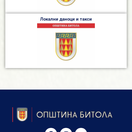
Локални даноци и такси
F
I
Y