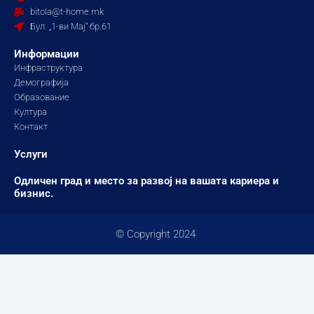
o
r
e
bitola@t-home.mk
k
a
Бул. „1-ви Мај“ бр.61
m
Информации
Инфраструктура
Демографија
Образование
Култура
Контакт
Услуги
Одличен град и место за развој на вашата кариера и
бизнис.
© Copyright 2024