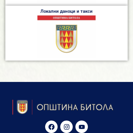
Локални даноци и такси
F
I
Y
a
n
o