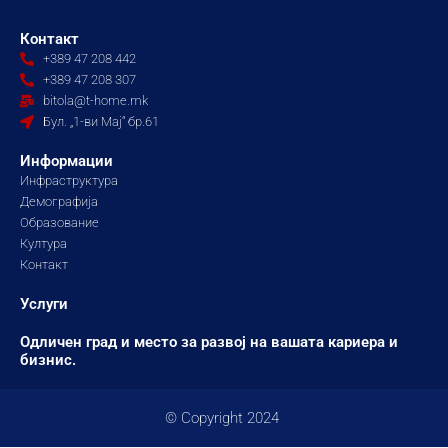
c
s
u
e
t
t
Контакт
b
a
u
+389 47 208 442
o
g
b
+389 47 208 307
o
r
e
bitola@t-home.mk
k
a
Бул. „1-ви Мај“ бр.61
m
Информации
Инфраструктура
Демографија
Образование
Култура
Контакт
Услуги
Одличен град и место за развој на вашата кариера и
бизнис.
© Copyright 2024