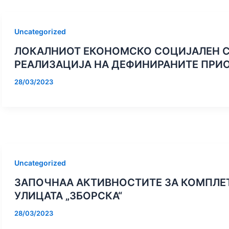
ЕЧЕРАШНАТА
НОВ ОБРАЗОВЕН ПРОФИЛ ВО
ОДБЕЛЕЖАН ДЕН
ЕТСТАВА „
ДРЖАВНОТО МУЗИЧКО
ФОРМИРАЊЕТО НА 
Uncategorized
 ЕЛЕКТРА “
УЧИЛИШТЕ – ТРАДИЦИСКИ
УДАРНА БРИГ
ТА НА
ИГРАЧ-ПЕЈАЧ
НИКОТ НА
ЛОКАЛНИОТ ЕКОНОМСКО СОЦИЈАЛЕН С
БИТОЛА
РЕАЛИЗАЦИЈА НА ДЕФИНИРАНИТЕ ПРИ
28/03/2023
Uncategorized
ЗАПОЧНАА АКТИВНОСТИТЕ ЗА КОМПЛЕ
УЛИЦАТА „ЗБОРСКА“
28/03/2023