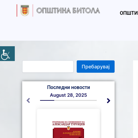
S
Skip
e
to
ОПШТИ
a
content
r
c
h
Пребарувај
Последни новости
August 28, 2025
August 22