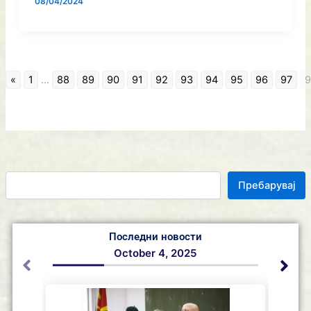
08/04/2024
«
1
...
88
89
90
91
92
93
94
95
96
97
9
Пребарувај
Последни новости
October 4, 2025