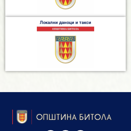
Локални даноци и такси