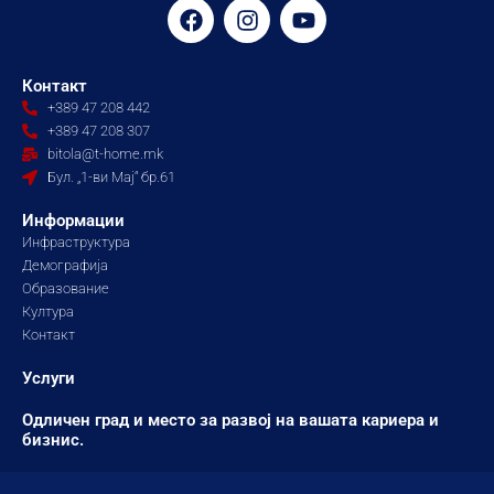
F
I
Y
a
n
o
c
s
u
e
t
t
Контакт
b
a
u
+389 47 208 442
o
g
b
+389 47 208 307
o
r
e
bitola@t-home.mk
k
a
Бул. „1-ви Мај“ бр.61
m
Информации
Инфраструктура
Демографија
Образование
Култура
Контакт
Услуги
Одличен град и место за развој на вашата кариера и
бизнис.