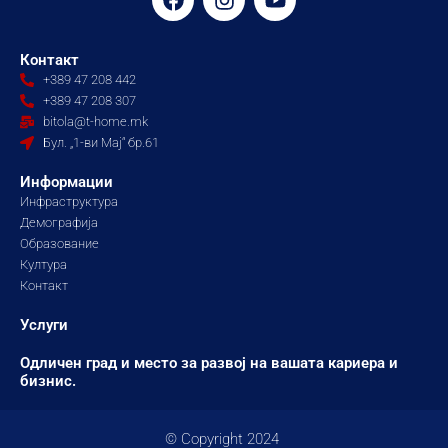
a
n
o
c
s
u
e
t
t
Контакт
b
a
u
+389 47 208 442
o
g
b
+389 47 208 307
o
r
e
bitola@t-home.mk
k
a
Бул. „1-ви Мај“ бр.61
m
Информации
Инфраструктура
Демографија
Образование
Култура
Контакт
Услуги
Одличен град и место за развој на вашата кариера и
бизнис.
© Copyright 2024