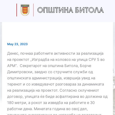
Skip
to
content
May 23, 2023
Денес, почнаа работните активности за реализација
на проектот „Изградба на коловоз на улица СРУ 5 во
АРМ“. Секретарот на општина Битола, Борче
Димитровски, заедно со стручните служби од
општинската администрација, извршија увид на
теренот и со изведувачот разговараа за динамиката
на реализација на проектот. Согласно склучениот
договор, улицата ќе биде асфалтирана во должина од
180 метри, а рокот за изведба на работите е 30
работни дена. Минатата година во овој дел,
општината инвестираше во изградба на водоводна